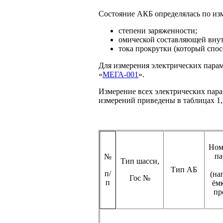
Состояние АКБ определялась по из
степени заряженности;
омической составляющей внут
тока прокрутки (который спо
Для измерения электрических пара
«
МЕГА-001
».
Измерение всех электрических пар
измерений приведены
в таблицах
1,
Ном
па
№
Тип шасси,
Тип АБ
п/
(на
Гос №
п
ёмк
пр