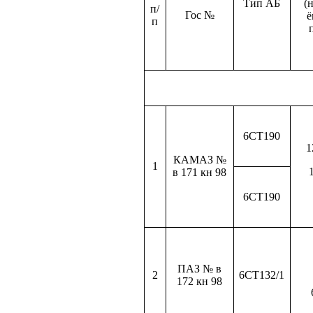
Тип АБ
(
п/
Гос №
ё
п
6СТ190
1
КАМАЗ №
1
в
171 кн
98
6СТ190
ПАЗ № в
2
6СТ132/1
172 кн
98