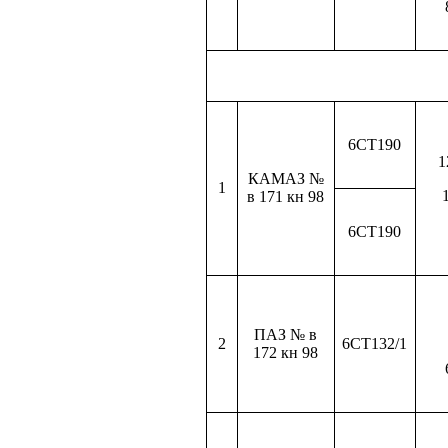
6СТ190
1
КАМАЗ №
1
в
171 кн
98
6СТ190
ПАЗ № в
2
6СТ132/1
172 кн
98