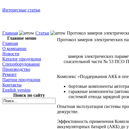
Интересные статьи
Главная
Статьи
Протокол замеров электрическ
Главное меню
Протокол замеров электрических п
Главная
О компании
Новости
замеров электрических парам
Каталог продукции
спасательной части № 53 ПСО 
Спецоборудование
Производство
Ремонт
Комплекс «Поддержания АКБ
в оп
Партии продукции
Контакты
бортовые компоненты автотра
English version
гаражные компоненты (автома
Поиск по сайту
системой отвода зарядной розе
Опытная эксплуатация системы пр
дежурстве.
Эффективность применения Компл
аккумуляторных батарей (АКБ)
до 