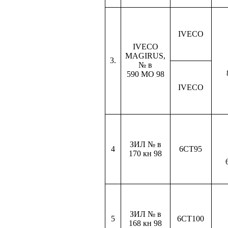
IVECO
IVECO
MAGIRUS,
3.
№ в
590 МО
98
IVECO
ЗИЛ № в
4
6СТ95
170 кн
98
ЗИЛ № в
5
6СТ100
168 кн
98