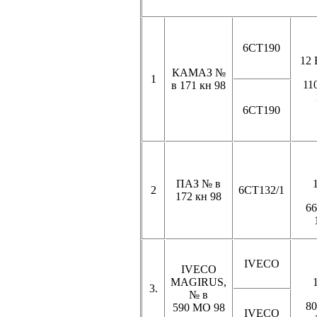
6СТ190
12 
КАМАЗ №
1
11
в
171 кн
98
6СТ190
ПАЗ № в
2
6СТ132/1
172 кн
98
66
IVECO
IVECO
MAGIRUS,
3.
№ в
80
590 МО
98
IVECO