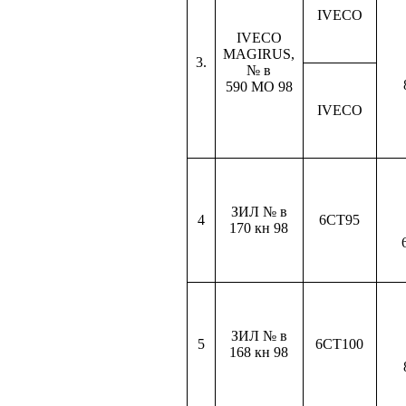
IVECO
IVECO
MAGIRUS,
3.
№ в
590 МО
98
IVECO
ЗИЛ № в
4
6СТ95
170 кн
98
ЗИЛ № в
5
6СТ100
168 кн
98