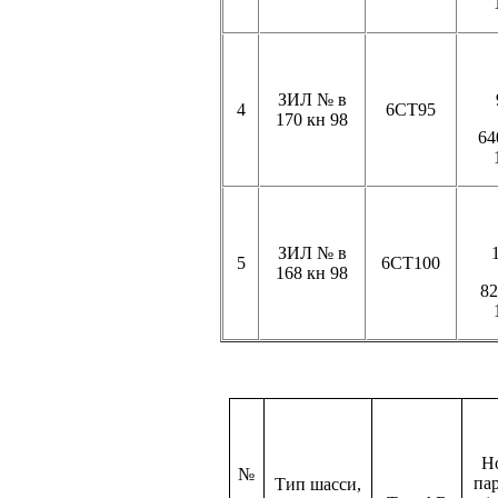
ЗИЛ № в
4
6СТ95
170 кн
98
64
ЗИЛ № в
5
6СТ100
168 кн
98
82
Н
№
па
Тип шасси,