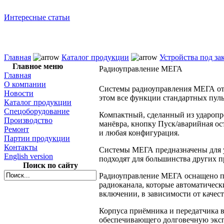
Интересные статьи
Главная
Каталог продукции
Устройства под за
Главное меню
Радиоуправление МЕГА
Главная
О компании
Cистемы радиоуправления МЕГА от
Новости
этом все функции стандартных пуль
Каталог продукции
Спецоборудование
Компактный, сделанный
из удароп
Производство
манёвра, кнопку Пуск/аварийная ос
Ремонт
и любая
конфигурация.
Партии продукции
Контакты
Системы МЕГА предназначены для 
English version
подходят для большинства других
Поиск по сайту
Радиоуправление МЕГА оснащено 
радиоканала, которые автоматичес
включении,
в зависимости
от качес
Корпуса приёмника
и передатчика
в
обеспечивающего долговечную эк