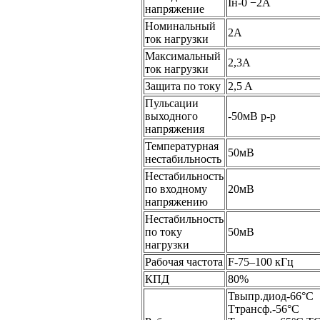
Iн-0 −2A
напряжение
Номинальный
2A
ток нагрузки
Максимальный
2,3А
ток нагрузки
Защита по току
2,5 A
Пульсации
выходного
-50мB
р-р
напряжения
Температурная
50мB
нестабильность
Нестабильность
по входному
20мB
напряжению
Нестабильность
по току
50мB
нагрузки
Рабочая частота
F-75–100 кГц
КПД
80%
Твыпр.диод-66°С
Ттрансф.-56°С