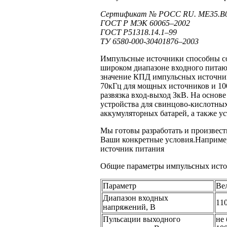
Сертификат № РОСС RU. МЕ35.В
ГОСТ Р МЭК
60065–2002
ГОСТ
Р51318.14.1–99
ТУ
6580-000-30401876–2003
Импульсные источники способны со
широком диапазоне входного пита
значение КПД импульсных источнико
70кГц для мощных источников и 10
развязка
вход-выход
ЗкВ.
На основе
устройства для свинцово-кислотны
аккумуляторных батарей,
а также
ус
Мы готовы разработать
и произвест
Ваши конкретные условия.Наприме
источник питания
Общие параметры импульсных ист
Параметр
Ве
Диапазон входных
11
напряжений, В
Пульсации выходного
не 