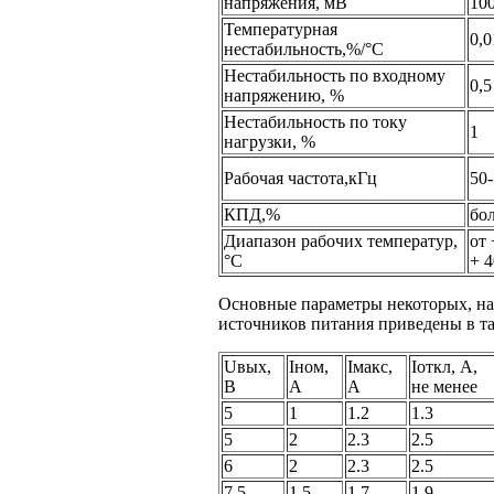
напряжения, мВ
10
Температурная
0,0
нестабильность,%/°С
Нестабильность по входному
0,5
напряжению, %
Нестабильность по току
1
нагрузки, %
Рабочая частота,кГц
50-
КПД,%
бол
Диапазон рабочих температур,
от 
°С
+
4
Основные параметры некоторых, на
источников питания приведены
в т
Uвых,
Iном,
Iмакс,
Iоткл, А,
В
А
А
не менее
5
1
1.2
1.3
5
2
2.3
2.5
6
2
2.3
2.5
7.5
1.5
1.7
1.9