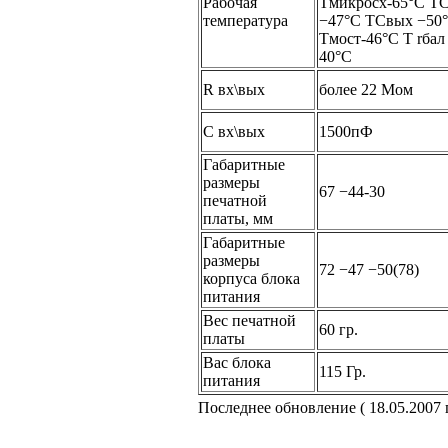
Рабочая
Тмикросх-65°С ТС
температура
−47°С ТСвых −50
Тмост-46°C Т
rба
40°С
R вх\вых
более
22 Мом
С вх\вых
1500пФ
Габаритные
размеры
67 −44-30
печатной
платы, мм
Габаритные
размеры
72 −47 −50(78)
корпуса блока
питания
Вес печатной
60 гр.
платы
Вас блока
115 Гр.
питания
Последнее обновление ( 18.05.2007 г