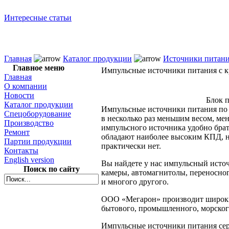
Интересные статьи
Главная
Каталог продукции
Источники питан
Главное меню
Импульсные источники питания
с 
Главная
О компании
Новости
Блок 
Каталог продукции
Импульсные источники питания п
Спецоборудование
в несколько
раз меньшим весом, ме
Производство
импульсного источника удобно бра
Ремонт
обладают наиболее высоким КПД,
Партии продукции
практически нет.
Контакты
English version
Вы найдете
у нас
импульсный источн
Поиск по сайту
камеры, автомагнитолы, переносног
и многого
другого.
ООО «Мегарон»
производит широк
бытового, промышленного, морског
Импульсные источники питания с