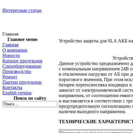
Интересные статьи
Главная
Главное меню
Устройство защиты для SLA АКБ 
Главная
О компании
Новости
Устройст
Каталог продукции
Данное устройство предназначено д
Спецоборудование
с номинальным
напряжением 24В
о
Производство
в отключении
нагрузки от АБ при 
Ремонт
порогового значения, При этом ис
Партии продукции
батареи переполюсовка входящих
в
Контакты
зависит
от электрохимической
систе
English version
напряжения,
от соотношения
емкост
Поиск по сайту
и выставляется
в соответствии
с тр
предупредительную сигнализацию
наличия выходного напряжения.
ТЕХНИЧЕСКИЕ ХАРАКТЕРИС