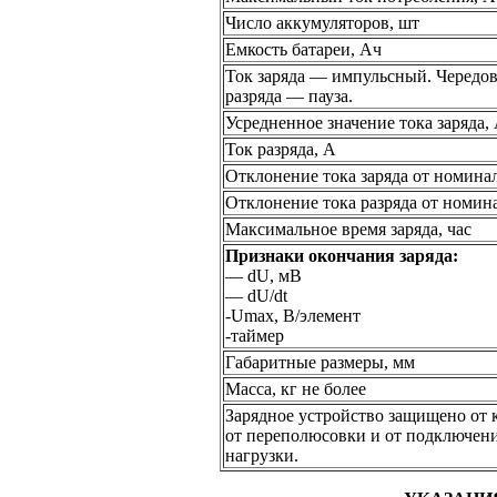
Число аккумуляторов, шт
Емкость батареи, Ач
Ток
заряда —
импульсный. Чередова
разряда —
пауза.
Усредненное значение тока заряда,
Ток разряда, А
Отклонение тока заряда
от номина
Отклонение тока разряда
от номин
Максимальное время заряда, час
Признаки окончания заряда:
— dU, мВ
— dU/dt
-Umax, B/элемент
-таймер
Габаритные размеры, мм
Масса, кг
не более
Зарядное устройство защищено
от 
от переполюсовки
и
от подключен
нагрузки.