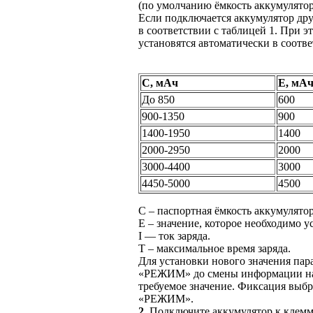
(по умолчанию ёмкость аккумулятора
Если подключается аккумулятор дру
в соответствии
с таблицей
1.
При э
установятся автоматически
в соотв
С, мАч
Е, мА
До
850
600
900-1350
900
1400-1950
1400
2000-2950
2000
3000-4400
3000
4450-5000
4500
С – паспортная ёмкость аккумулятор
Е – значение, которое необходимо 
I —
ток заряда.
Т – максимальное время заряда.
Для установки нового значения па
«РЕЖИМ»
до смены
информации
н
требуемое значение. Фиксация выбр
«РЕЖИМ».
2.
Подключите аккумулятор
к клем