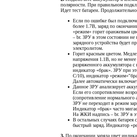
полярности.
При правильном
подкл
Идет тест
батареи. Продолжительнос
Если по ошибке был подключ
более 1.7В, заряд по окончани
«режим» горит оранжевым ц
– br.
ЗРУ в этом
состоянии
не
зарядного устройства будет 
электролитом.
Горит красным цветом. Медле
напряжения 1.1В, но
не менее
разряженного аккумулятора
с
индикатор «брак».
ЗРУ при
эт
С/10), индикатор «режим»"бра
Далее автоматически включает
Данное ЗРУ анализирует акку
Если его
сопротивление возро
(сопротивление нормального 
ЗРУ
не переходит
в режим
зар
Индикатор «брак» часто мига
На ЖКИ
надпись – br.
ЗРУ в э
В остальных случаях батарея 
быстрый заряд. Индикатор «р
3.
По окончании заряда цвет индика