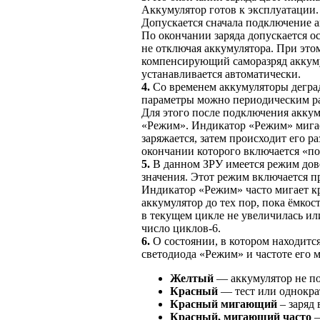
Аккумулятор готов
к эксплуатации.
Допускается сначала подключение 
По окончании заряда допускается о
не отключая
аккумулятора.
При это
компенсирующий саморазряд аккум
устанавливается автоматически.
4.
Со временем аккумуляторы дегр
параметры можно периодическим р
Для этого после подключения акку
«Режим». Индикатор «Режим» мигае
заряжается, затем происходит его р
окончании которого включается «п
5.
В данном ЗРУ имеется режим дов
значения.
Этот режим
включается п
Индикатор «Режим» часто мигает к
аккумулятор
до тех
пор, пока ёмкос
в текущем
цикле
не увеличилась
или
число циклов-6.
6.
О состоянии,
в котором
находитс
светодиода «Режим»
и частоте
его м
Желтый
— аккумулятор
не п
Красный
— тест или однокра
Красный мигающий
– заряд
Красный, мигающий часто
–