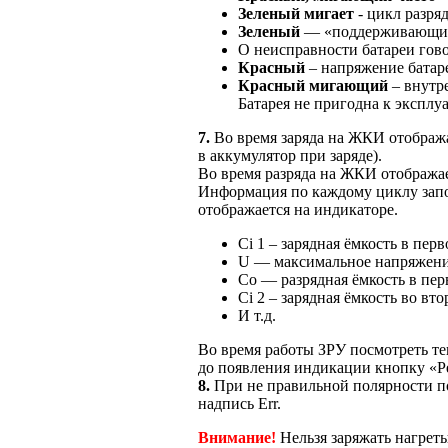
Зеленый мигает
- цикл разря
Зеленый
— «поддерживающий» 
О неисправности батареи гов
Красный
– напряжение батаре
Красный мигающий
– внутре
Батарея
не пригодна
к эксплу
7.
Во время заряда
на ЖКИ
отобража
в аккумулятор
при заряде).
Во время разряда
на ЖКИ
отображае
Информация по каждому циклу зап
отображается
на индикаторе.
Ci
1 –
зарядная ёмкость
в перв
U —
максимальное напряжен
Co —
разрядная ёмкость
в пер
Ci
2 –
зарядная ёмкость
во вто
И т.д.
Во время работы ЗРУ посмотреть 
до появления
индикации кнопку «Р
8.
При
не правильной
полярности по
надпись Err.
Внимание!
Нельзя заряжать нагрет