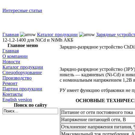
Интересные статьи
Главная
Каталог продукции
Зарядные устройст
12-1.2-1400 для NiCd и NiMh АКБ
Главное меню
Зарядно-разрядное устройство
ChDi
Главная
О компании
Новости
Каталог продукции
Зарядно-разрядное устройство (ЗРУ
Спецоборудование
никель —
кадмиевых
(Ni-Cd)
и ник
Производство
с номинальным
напряжением 1,2В
Ремонт
Партии продукции
РУ имеет функцию отбраковки
не 
Контакты
English version
ОСНОВНЫЕ ТЕХНИЧЕС
Поиск по сайту
Питание
от сети
постоянного тока
Напряжение питающей сети, В
Отклонение напряжения питания,
Максимальный ток потребления, А