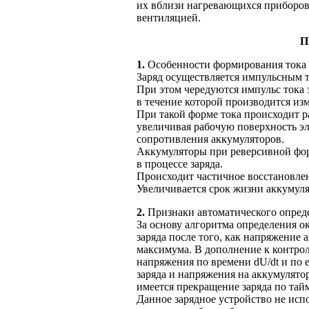
их вблизи
нагревающихся приборо
вентиляцией.
П
1.
Особенности формирования тока 
Заряд осуществляется импульсным 
При этом
чередуются импульс тока за
в течение
которой производится из
При такой форме тока происходит р
увеличивая рабочую поверхность э
сопротивления аккумуляторов.
Аккумуляторы при реверсивной фор
в процессе
заряда.
Происходит частичное восстановле
Увеличивается срок жизни аккумуля
2.
Признаки автоматического опреде
За основу алгоритма определения о
заряда после того, как напряжение 
максимума.
В дополнение
к контро
напряжения по времени dU/dt и по
заряда
и напряжения
на аккумулято
имеется прекращение заряда по та
Данное зарядное устройство
не исп