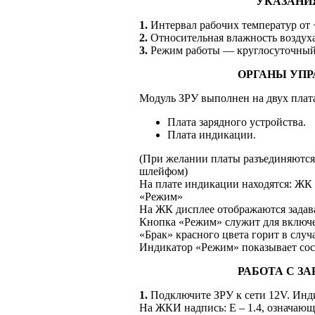
УКАЗАНИ
1.
Интервал рабочих температур от 
2.
Относительная влажность воздух
3.
Режим
работы —
круглосуточный
ОРГАНЫ УПР
Модуль ЗРУ выполнен
на двух
плата
Плата зарядного устройства.
Плата индикации.
(При желании платы разъединяются
шлейфом)
На плате индикации находятся: ЖК
«Режим»
На ЖК дисплее отображаются зада
Кнопка «Режим» служит для включе
«Брак» красного цвета горит
в случ
Индикатор «Режим» показывает
сос
РАБОТА С З
1.
Подключите ЗРУ
к сети
12V. Инд
На ЖКИ надпись: Е – 1.4, означающ